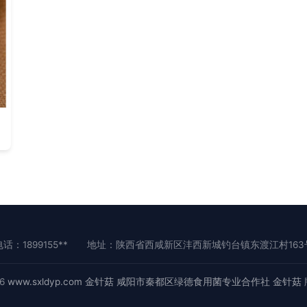
话：1899155**
地址：陕西省西咸新区沣西新城钓台镇东渡江村163
26
www.sxldyp.com
金针菇
咸阳市秦都区绿德食用菌专业合作社
金针菇