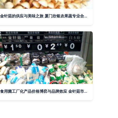
金针菇的供应与美味之旅 厦门欣银农果蔬专业合作社的金针菇探秘
食用菌工厂化产品价格博弈与品牌效应 金针菇市场的消费者神经战