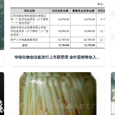
华绿生物创业板发行上市获受理 金针菇销售收入占比超90%，单一品类风险受关注