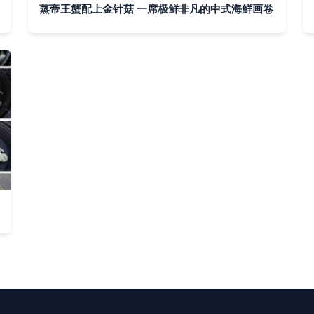
蒸帝王蟹配上金针菇 一席极鲜非凡的中式海鲜画卷