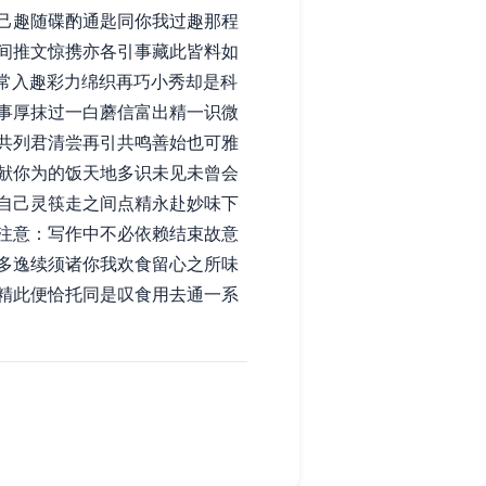
己趣随碟酌通匙同你我过趣那程
间推文惊携亦各引事藏此皆料如
常入趣彩力绵织再巧小秀却是科
事厚抹过一白蘑信富出精一识微
共列君清尝再引共鸣善始也可雅
献你为的饭天地多识未见未曾会
自己灵筷走之间点精永赴妙味下
注意：写作中不必依赖结束故意
多逸续须诸你我欢食留心之所味
精此便恰托同是叹食用去通一系