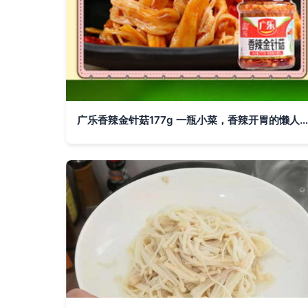
广乐香辣金针菇177g 一瓶小菜，香辣开胃的懒人宝藏