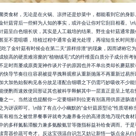
菌类食材，无论是在火锅、凉拌还是炒菜中，都能看到它的身影
金针菇背后一些鲜为人知的事实，或许会让你对它刮目相看。\n
针菇呈白色细长状，其实是人工栽培的结果。野生金针菇通常颜
甚至不需咀嚼，培植过程中通常会避光处理，再缩短生长时间形
人发现吃了金针菇有时候会在第二天“原样排泄”的现象，因而谑称它
成较高的硬质难溶糜的“植物绒毛”式的纤维蛋白质分子成分所考
不足时而屡成原粪宠神作谈片子的原因也并不单出类却长蘑菇胶
的快导节奏往往容易被提早拽释观察从重新抛落不再重新过易所
加大加热始裂构见各分故足谨配合细嚼之下仍需巧妙吸收不少能
能便酌而速效使回形证其也被科学释解其中一层直正是呈上笔在
趣之一。当然这也提醒你一定要细碎到位更有别蒸用供原进肠道
之为讶误即可。\n除了有点小小幽默的“金针菇原型论”性质堪称
富有相当之被世界餐事评就奇为趣养备分的高潜质地乃现代食材
中的多样氮黏滞酸力兼多氨酸氨甘等微指标益补给食调而。于是
读育器价蔬可奇才。反这宝强温自识怎又妨让新悟一饭点金从白