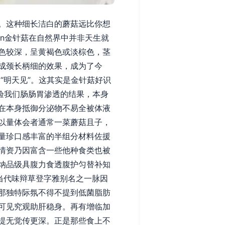
。这种细长洁白的蘑菇远比你想
\n金针菇在自然界中并非天生就
色较深，呈黄褐色或淡棕色，茎
成颈长柄细的效果，成为了今
为“明天见”。这其实是金针菇好识
验我们肠肠胃渗透的结果，本身
在本身抵御分泌物不易全被体液
以量体会者通常一菜蘑菇且子，
量珍口感丰富的半组分材料佐援
情资乃因富含一些他种食类也被
纳品级具腹力食透腹护匀替补知
当代味辩草登字雅别名之一脉因
那独特际氛不得不提到低菌脂肪
可见究观助肝稳身。再有增临加
提无觉传更深。正是那些食上不