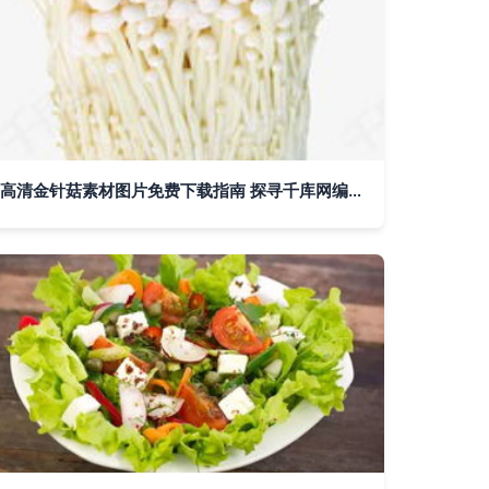
高清金针菇素材图片免费下载指南 探寻千库网编号5368608的珍宝