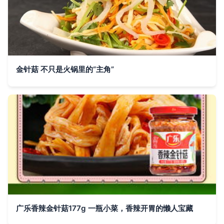
金针菇 不只是火锅里的“主角”
广乐香辣金针菇177g 一瓶小菜，香辣开胃的懒人宝藏