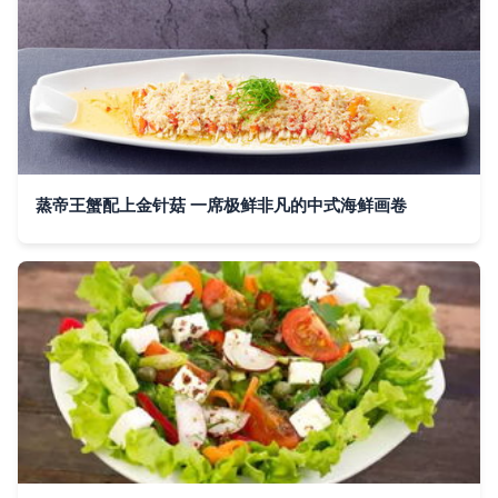
蒸帝王蟹配上金针菇 一席极鲜非凡的中式海鲜画卷