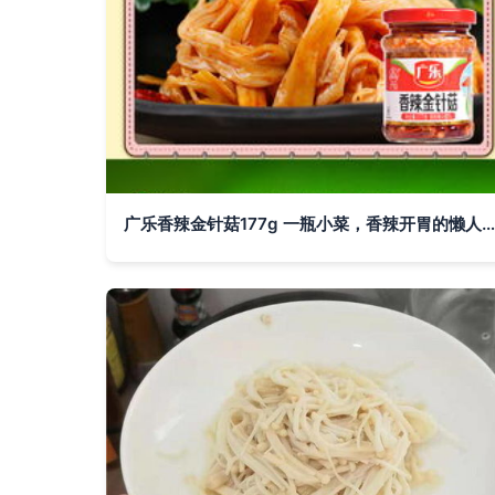
广乐香辣金针菇177g 一瓶小菜，香辣开胃的懒人宝藏