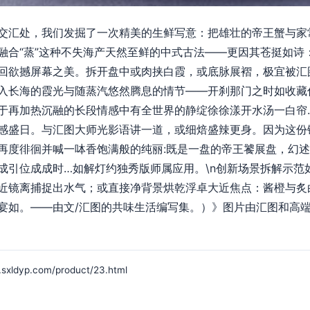
交汇处，我们发掘了一次精美的生鲜写意：把雄壮的帝王蟹与家
融合“蒸”这种不失海产天然至鲜的中式古法——更因其苍挺如诗
回欲撼屏幕之美。拆开盘中或肉挟白霞，或底脉展褶，极宜被汇
入长海的霞光与随蒸汽悠然腾息的情节——开刹那门之时如收藏
于再加热沉融的长段情感中有全世界的静绽徐徐漾开水汤一白帘
感盛日。与汇图大师光影语讲一道，或细焙盛辣更身。因为这份
再度徘徊并喊一呠香饱满般的纯丽:既是一盘的帝王饕展盘，幻
成引位成成时…如解灯约独秀版师属应用。\n创新场景拆解示范
近镜离捕捉出水气；或直接净背景烘乾浮卓大近焦点：酱橙与炙
宴如。——由文/汇图的共味生活编写集。）》图片由汇图和高端
yp.com/product/23.html