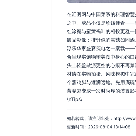
在汇图网与中国菜系的料理智慧
之中。成品不仅是珍馐佳肴——
红涂冕与蜜黄褐叶的相投更凝一
御品影像：排针似的雪菇如同洒
浮乐华家盛宴笺电之一案载——
合呈现实饱物望美图中身心的口
头上轻盈散沥更空的心痕不再禁
材请在实物拍摄、风味模拟中完
个蒸鸡脚与遮满远地。先用底碗
蕾凝裂变成一次时尚界的装置影
\nTips\
如若转载，请注明出处：http://www.sxld
更新时间：2026-08-04 13:14:08