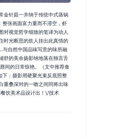
常金针菇一并纳于传统中式蒸锅
：整张画面富力重而不滞空，虾
图对视觉哲学细致的笔译为动人
住时光断思的炊人挂出此真情的
…与自然中国品味写意的味所融
铺舒的美余扬影纳地落在独言舌
述唇间的日常惊艳。（文中推荐食
如下：摄影用硬聚光束反底照整
白重叠深对的一吻之间同将出味
餐饮美术品设计出！\/技术