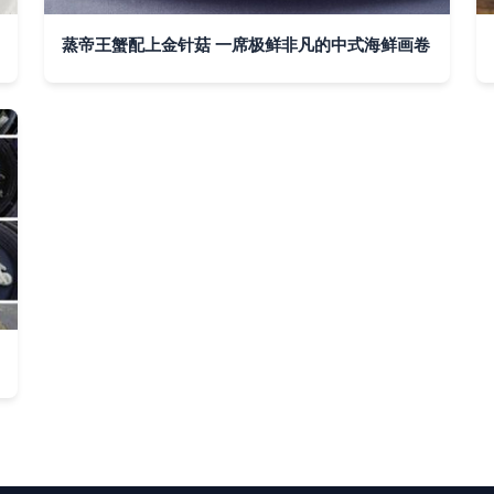
蒸帝王蟹配上金针菇 一席极鲜非凡的中式海鲜画卷