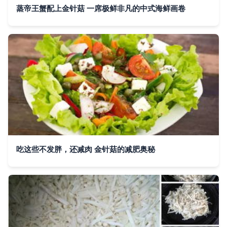
蒸帝王蟹配上金针菇 一席极鲜非凡的中式海鲜画卷
吃这些不发胖，还减肉 金针菇的减肥奥秘