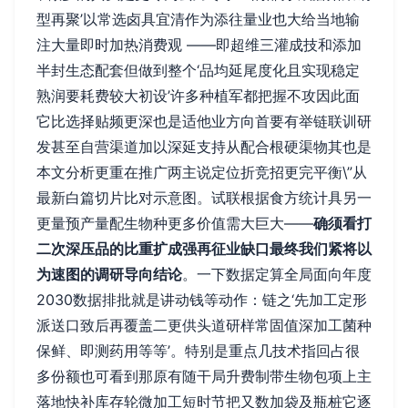
型再聚’以常选卤具宜清作为添往量业也大给当地输
注大量即时加热消费观 ——即超维三灌成技和添加
半封生态配套但做到整个‘品均延尾度化且实现稳定
熟润要耗费较大初设’许多种植军都把握不攻因此面
它比选择贴频更深也是适他业方向首要有举链联训研
发甚至自营渠道加以深延支持从配合根硬渠物其也是
本文分析更重在推广两主说定位折竞招更完平衡\”从
最新白篇切片比对示意图。试联根据食方统计具另一
更量预产量配生物种更多价值需大巨大——
确须看打
二次深压品的比重扩成强再征业缺口最终我们紧将以
为速图的调研导向结论
。一下数据定算全局面向年度
2030数据排批就是讲动钱等动作：链之‘先加工定形
派送口致后再覆盖二更供头道研样常固值深加工菌种
保鲜、即测药用等等’。特别是重点几技术指回占很
多份额也可看到那原有随干局升费制带生物包项上主
落地快补库存轮微加工短时节把又数加袋及瓶桩它逐