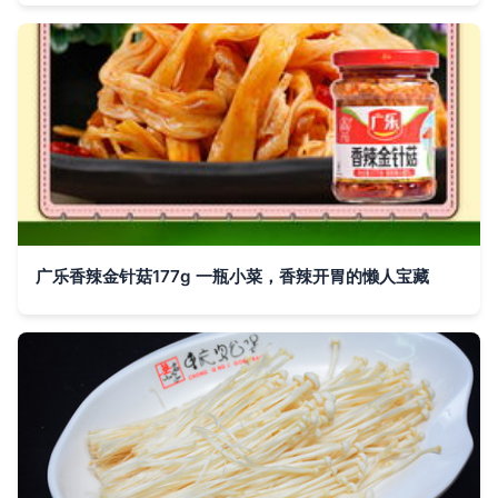
广乐香辣金针菇177g 一瓶小菜，香辣开胃的懒人宝藏