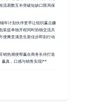
检流易数互补突破短缺口限局保
可铺年计划伙伴更早让组织赢点赚
包装提单独开程同时协独交流共
方便爽意满意生新佳步即刻行动
旺销热潮便帮赢在商务长待打造
赢真，口感与销售实现!**