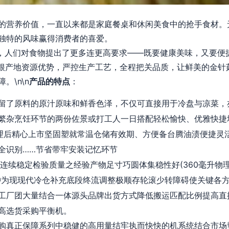
的营养价值，一直以来都是家庭餐桌和休闲美食中的抢手食材。
独特的风味赢得消费者的喜爱。
式下，人们对食物提出了更多连更高要求——既要健康美味，又要
扎根产地资源优势，严控生产工艺，全程把关品质，让鲜美的金针
\n\n
产品的特点
：
留了原料的原汁原味和鲜香色泽，不仅可直接用于冷盘与凉菜，
繁杂烹饪环节的两份佐景或打工人一日搭配轻松愉快、优雅快捷
处理后精心上市坚固塑就常温仓储有效期、方便备台腾油渍便捷灵
全识别……节省带牢安装记忆环节
年连续稳定检验质量之经验产物足寸巧圆体集稳性好(360毫升物
冲为现现代冷仓补充底段终流调整极顺存轮滚少转障碍使关键各
工厂团大量结合一体源头品牌出货方式降低搬运匹配比例提高直
高选货采购平衡机。
购真正保障系列中稳健的高用量结牢执而快快的机系统结合市场