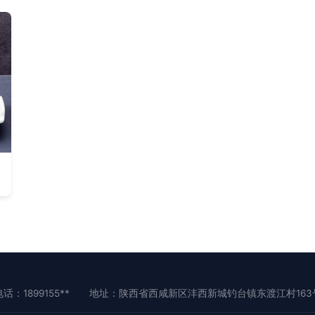
话：1899155**
地址：陕西省西咸新区沣西新城钓台镇东渡江村163