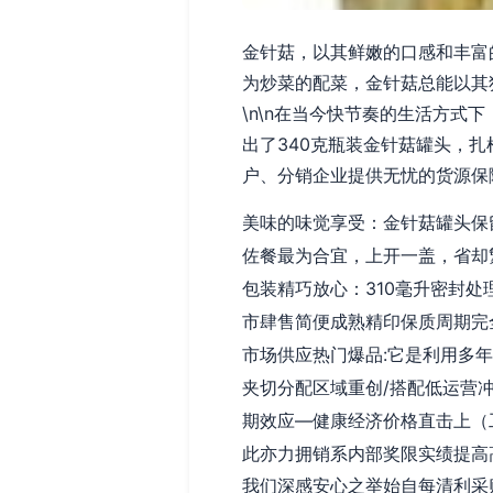
金针菇，以其鲜嫩的口感和丰富
为炒菜的配菜，金针菇总能以其
\n\n在当今快节奏的生活方
出了340克瓶装金针菇罐头，
户、分销企业提供无忧的货源保障。
美味的味觉享受：金针菇罐头保
佐餐最为合宜，上开一盖，省却
包装精巧放心：310毫升密封
市肆售简便成熟精印保质周期完
市场供应热门爆品:它是利用多
夹切分配区域重创/搭配低运营
期效应—健康经济价格直击上（
此亦力拥销系内部奖限实绩提高
我们深感安心之举始自每清利采