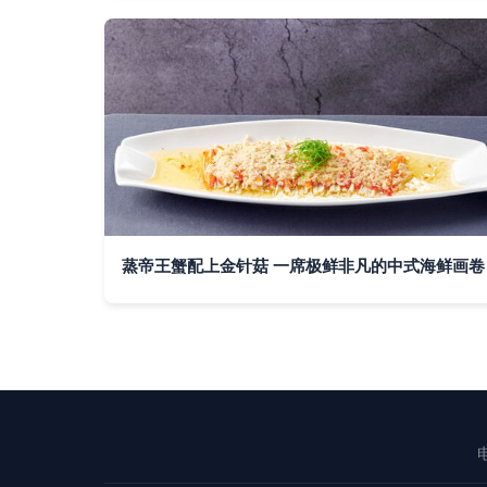
蒸帝王蟹配上金针菇 一席极鲜非凡的中式海鲜画卷
电