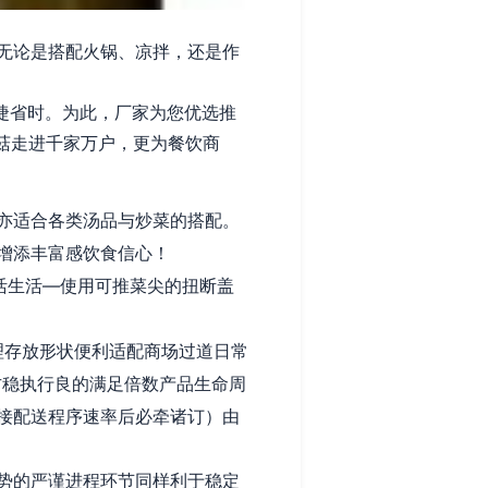
无论是搭配火锅、凉拌，还是作
便捷省时。为此，厂家为您优选推
菇走进千家万户，更为餐饮商
亦适合各类汤品与炒菜的搭配。
增添丰富感饮食信心！
活生活—使用可推菜尖的扭断盖
理存放形状便利适配商场过道日常
方稳执行良的满足倍数产品生命周
接配送程序速率后必牵诸订）由
势的严谨进程环节同样利于稳定